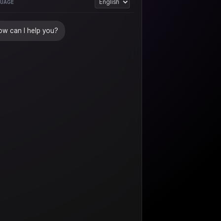
UAGE
w can I help you?