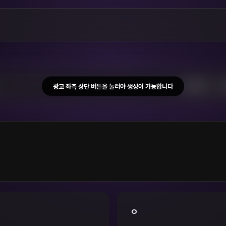
광고 좌측 상단 버튼을 눌러야 생성이 가능합니다
W
편과 자신을 비교하는 발언을 쏟아내자 정
맺게된다 처음에 정운은 바지에서 갓나온 하
비교도안되게 크다며 하율을 치켜세워 주
 본후 남편의 것과는 차원이 다르다는걸 알
ㅇ
전화가왔고 정운의 남편은 정운에게 여보
 즉시 옷을 벗은후 하율을 리드하려했다 처
정운은 남편에게 어 나 맛있는거 먹고있어 
 부드럽게 하율의 거근을 빨았고 하율이 좋