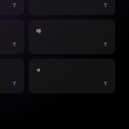
 무지무지 길
 바나나?라고
다 더 길고
뭐지 라고 고민
정운은 결국
 끊고 미친듯
뒤 딱보기에도
야
딱지 끊겠습니
 어디에 끊으
한다 그러자
정액을 딱지
이불을 다적신
정은 맛이 간
한다4장:주제
ㅇ