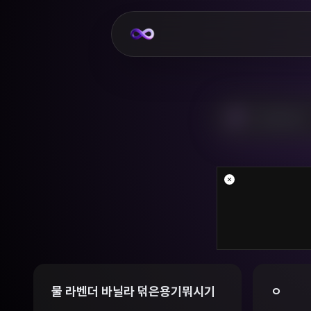
과 관계를 
율의 물건을
물 라벤더 바닐라 덖은용기뭐시기
ㅇ
게되었고 그
음에 정운은