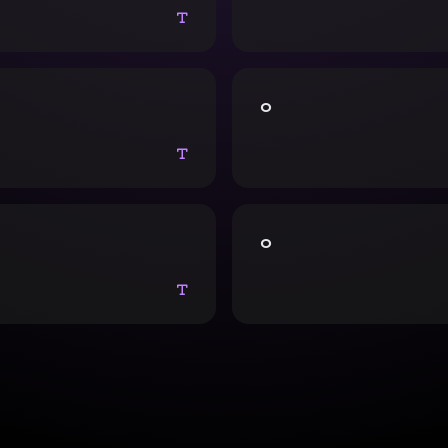
편은 어떤거라고? 라고 묻는다 이때 정운은
에는 커다란 가슴으로 제자의 자지를 애무하
고 두꺼운거라고 말을 한다 정운의 남편은
그 이후 하율이 정운을 눕혀서 엉덩이를 때
역질문을 한다 이때 정운은 아니.. 바나나보
다 정운의 안에 싸고 정운은 최고였다고 말
두껍고 맜있는거라고 말하자 남편은 흠.. 
하다가 하율이 멈추지않고 계속 박아대자 
하율의 성노예가 되었고 정운은 하율이 시키
신음은 참지 못한다 그러자 하율은 통화를
시간의 진동기를 사용했고 30분후 하율을
이 박아대자 정운은 잠시만 기다리라고한
ㅇ
러 난교를 하고있던 도중 화장실에서 학생들
몸에 꽉끼는 경찰 제복 코스프레를 한후 
희롱하는걸 듣고 흥분해버린 나머지 하율을
드 과속하셨네요 라고 한다 그러자 하율은
못하고 가버리자 하율은 나가버렸고 화장실
시게요?라고 묻자 정운은 니 자지 라고 답
로 불량이와 마주쳐버린 정운, 만족이 되지
하율은 어쩌죠? 오늘은 제가 경관님 몸에 
 그대로 밖에있던 다른 불량한 아이를 유혹
끊으려는데 라고 답한후 미친듯한 성교후 
이는 학교에서 나름 거근으로 유명했고 정운
후에 정운은 몸에기운이 하나도 없었고 표
 그 아이와 관계를 맺었고 그 아이의 작은
상태로 주인님 잘먹었습니드 라고 얘기를
에게 미치지못해 정운은 실망하고만다 결국
를 온천여행으로해서 니가 써줘
후에 하율을 따로 불러 강아지 처럼 목줄을
ㅇ
주인님 부르셨어요라고 하며 자신은 개걸레
신을 깎아내리는 말로 하율을 유혹한다 그
린 하율은 그대로 정운의 긴 머리를 양갈래
 머리를 잡고 박기 시작한다 정운의 커다란
거릴때 정운은 자기는 발정난 암캐라며 안에
원하자 하율은 정액이 삐져나올정도로 싸게
 눈을 뒤집은후 혀를 내밀며 주인님의 정액
 라고하게된다세번째:정운은 저번의 삐진
주기위해 집으로 부른후 젓소 코스프레 비키
율을 유혹한다 하율은 눈이 뒤집혀 정운 미
를하고 안방으로 들어가 결혼사진을 보며 남