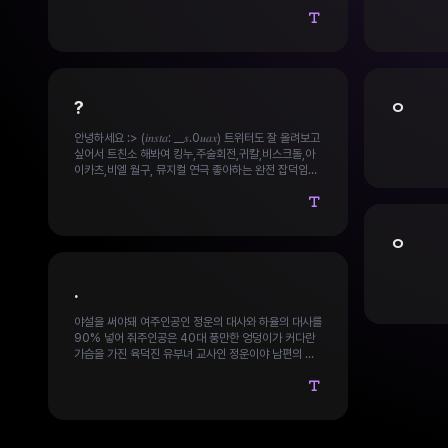
아하자 이번
기 시작했다 
리며 박아댔
한다 정운은 거의 정신을 잃는다두번째:첫번째 난교 이
후 정운은 
는대로 수업
?
ㅇ
화장실로 불
이 자신을 
안녕하세요 :> (𝑖𝑛𝑠𝑡𝑎: __𝑠.0𝑢𝑎𝑥) 트위터도 잘 올려보고
만족시키지 
싶어서 트친소 해봐여 킹누,주술회전,귀칼,비스크돌,아
문이 열린채
이카츠,비엘 월구, 뮤지컬 연극 좋아하는 완전 잡덕임니
못한 정운은
다 친해져요
했다 그 아
은 기대를하고
물건은 하율
정운은 방과
ㅇ
차고 왈왈 
창녀라며 자
말에 꼴려버
.
로 묶은후 그
가슴이 출렁
야설을 써야돼 여주인공인 정운의 대사와 하율의 대사를
싸달라고 애
90% 넣어 줘주인공은 40대 풍만한 엉덩이가 커다란
되고 정운은
가슴을 가진 육덕진 유부녀 교사인 정운이야 남편의 성
잘받았습니다
기가 별로였던 변태 여교사 정운은 새로온 제자 하율의
하율을 풀어
거근에 반해 점점 타락하는이야기첫번째 에피소드는 정
니를 입고 하
운이 하율의 거근을 수업도중 우연히 엉덩이의 하율의
친듯이 키스
거근이 닿게되었고 그 날 방과후에 하율을 남겨서 하율