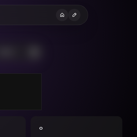
H
운은 남편과는
던중 남편에게
ㅇ
 뭐해라고하자
라고 한다 남