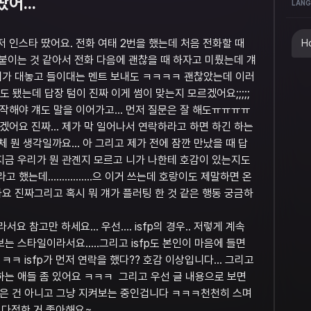
어...
LANG
 인스타 땄어요. 전화 여태 2번을 했는데 처음 전화할 때
Ho
붙이는 것 같아서 전화 다음에 괜찮을 때 하자고 미뤘는데 걔
 제가 대놓고 들이대는 멘트 보내도 ㅋㅋㅋㅋ 괜찮았는데 이러
 됐는데 답장 텀이 진짜 이게 썸이 맞는지 모르겠어요;;;;;
시작해야 걔도 말을 이어가고… 먼저 질문은 잘 해도ㅠㅠㅠㅠ
겠어요 진짜… 제가 막 일어나서 연락하라고 하면 하긴 하는
체 뭔 생각일까요… 아 그리고 제가 전에 잠깐 만났을 때 답
 지금 우리가 뭔 관곈지 모르고 니가 나한테 호감이 있는지도
라고 했는데…………….으 이거 쓰는데 호랑이도 제말하면 온
관계인가요 진짜그리고 혹시 뭐 걔가 플러팅 한 것 같은 행동 궁금하
서요 참고만 하세요... 우선.... isfp의 경우.. 저렇게 계속
는 스타일이라서요.....그리고 isfp도 본인이 마음에 들면
ㅋ isfp가 먼저 연락을 했다?? 호감 이상입니다... 그리고
하는 애들 좀 있어요 ㅋㅋㅋ ​ 그리고 우선 글 내용으로 보면
싫은 건 아니고 그냥 지켜보는 중인겁니다 ㅋㅋㅋ천천히 스며
p 다정한 거 좋아해요~