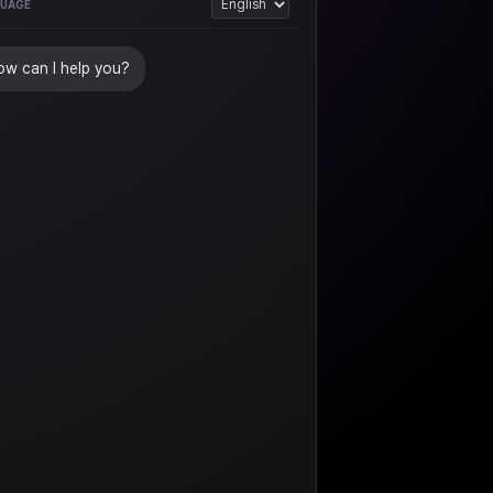
UAGE
w can I help you?