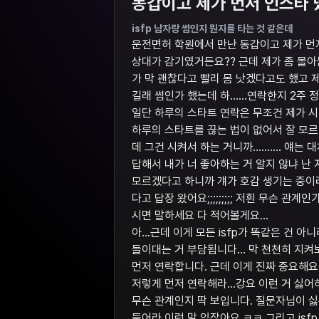
동갑이고 제가 먼저 인스타 땄
isfp 남자랑 썸인지 뭔지를 타는 것 같은데
운전면허 학원에서 만난 동갑이고 제가 먼저
상대가 감기였거든요?? 근데 제가 좀 몰아
가 막 괜찮다고 빨리 몸 낫겠다고도 했고
길래 썸인가 했는데 하……연락한지 2주 정도
일단 하루의 스타트 연락은 무조건 제가 
하루의 스타트를 끊는 법이 없어서 잘 모르
데 그건 시켜서 하는 거니까………. 얘는 대
답해서 내가 너 좋아하는 거 알지 않냐 난
모르겠다고 하니까 걔가 호감 생기는 중이
다고 답장 왔어요;;;;;;;;; 저흰 무슨 
시면 말하세요 다 적어볼게요…
아...근데 이게 모든 isfp가 똑같은 건 아니라
들이대는 거 부담됩니다... 막 천천히 지켜보
먼저 연락합니다. 근데 이게 진짜 중요해요 ㅋ
저렇게 먼저 연락해라...강요 이런 거 싫어
무슨 관계인지 딱 보입니다. 질문자님이 
들어라 이런 말 있잖아요 ㅋㅋ 그리고 isf