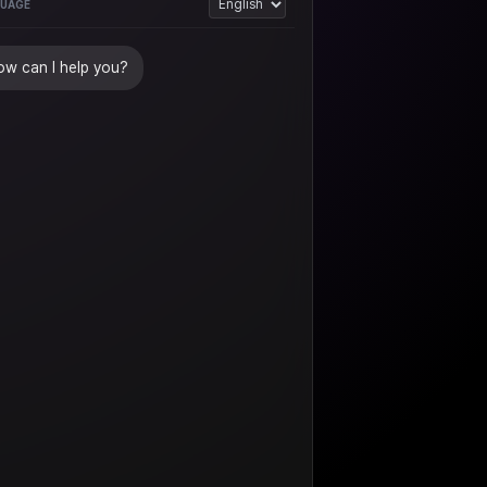
UAGE
w can I help you?