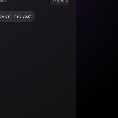
UAGE
w can I help you?