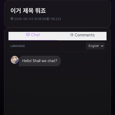
이거 제목 뭐죠
2026-06-04 16:18:06
118.222
Chat
Comments
LANGUAGE
Hello! Shall we chat?