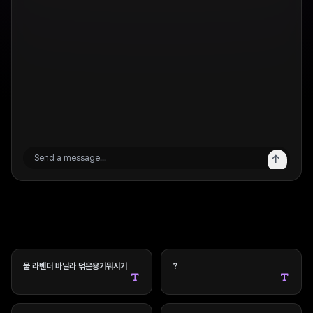
물 라벤더 바닐라 덖은용기뭐시기
?