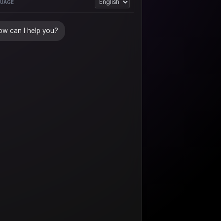
UAGE
w can I help you?