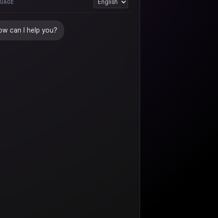
UAGE
w can I help you?