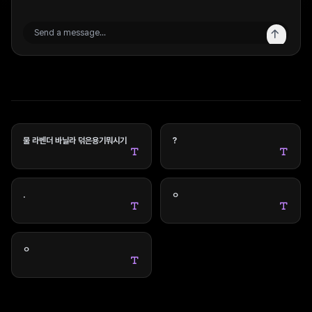
물 라벤더 바닐라 덖은용기뭐시기
?
.
ㅇ
ㅇ